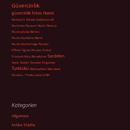
Güvercinlik
güvercinlik fotos
Hamsi
Karniyarik
Katzen
kodakcms.dll
Maritimes Museum
Markt
Medusa
Musikschulen Berlins
Musikschullehrer Berlin
Musikschulverträge
Myndos
Offener Tag der Museen
Orakel
Sardellen
Ortakent-Yahsi
Reiseführer
Soma
Stollen
Tomaten
Turgutreis
Türkbükü
Weihnachten
Weissbrot
Windows 7 Professional 64 Bit
Kategorien
Allgemein
Antike Städte