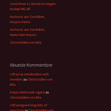
Corel Draw 12 Abstürze wegen
KodakCMS.dll
Anchovis aus Sardellen,
Ançuez-Hamsi
Anchovis aus Sardellen,
Hamsi’den Ançuez
Christstollen von Béa
Neueste Kommentare
c99 array initialization with
member
zu
Christstollen von
Béa
konya elektronik sigara
zu
Christstollen von Béa
c99 unsigned long bits of
precision
zu
Christstollen von