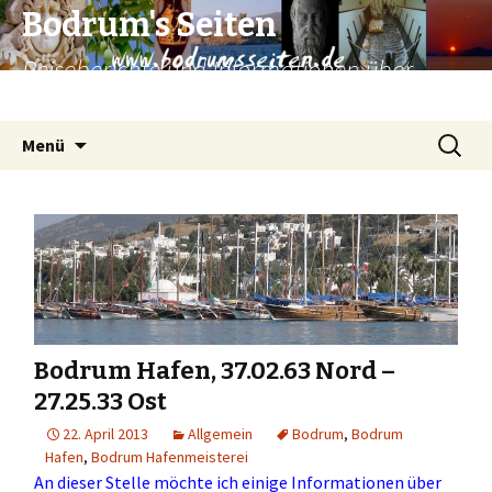
Bodrum's Seiten
Reiseberichte und Informationen über
Bodrum und Umgebung.
Zum
Suchen
Menü
Inhalt
nach:
springen
Bodrum Hafen, 37.02.63 Nord –
27.25.33 Ost
22. April 2013
Allgemein
Bodrum
,
Bodrum
Hafen
,
Bodrum Hafenmeisterei
An dieser Stelle möchte ich einige Informationen über