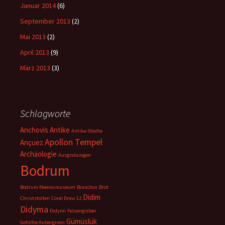
Januar 2014
(6)
September 2013
(2)
Mai 2013
(2)
April 2013
(9)
März 2013
(3)
Schlagworte
Anchovis
Antike
Antike Städte
Apollon Tempel
Ançuez
Archäologie
Ausgrabungen
Bodrum
Bodrum Meeresmuseum
Branchos
Brot
Didim
Christstollen
Corel Draw 12
Didyma
Didymi
Felsengräber
Gümüslük
Gefüllte Auberginen