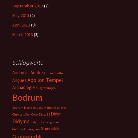
September 2013
(2)
May 2013
(2)
April 2013
(9)
March 2013
(3)
Schlagworte
Anchovis
Antike
Antike Städte
Apollon Tempel
Ançuez
Archäologie
Ausgrabungen
Bodrum
Bodrum Meeresmuseum
Branchos
Brot
Didim
Christstollen
Corel Draw 12
Didyma
Didymi
Felsengräber
Gümüslük
Gefüllte Auberginen
Güvercinlik