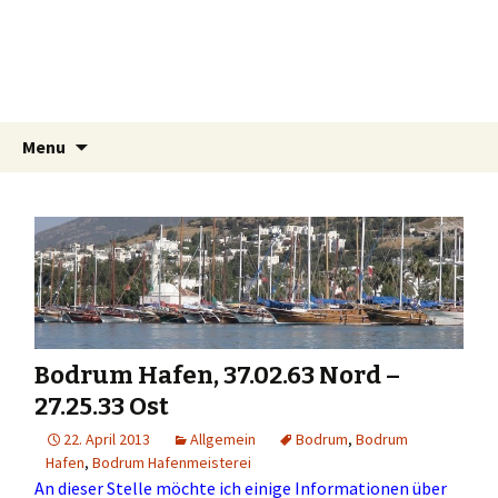
Bodrum's pages
Travel reports and information about
Bodrum and surroundings.
Skip
Search
Menu
to
for:
content
Bodrum Hafen, 37.02.63 Nord –
27.25.33 Ost
22. April 2013
Allgemein
Bodrum
,
Bodrum
Hafen
,
Bodrum Hafenmeisterei
An dieser Stelle möchte ich einige Informationen über