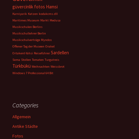
güvercinlik fotos
Hamsi
Karniyarik
Katzen
kodakcms.dll
Maritimes Museum
Markt
Medusa
Musikschulen Berlins
Musikschullehrer Berlin
Musikschulverträge
Myndos
Offener Tag der Museen
Orakel
Sardellen
Ortakent-Yahsi
Reiseführer
Soma
Stollen
Tomaten
Turgutreis
Türkbükü
Weihnachten
Weissbrot
Windows 7 Professional 64 Bit
Categories
Allgemein
Antike Städte
Fotos