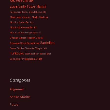
Güvercinlik
güvercinlik fotos
Hamsi
Karniyarik
Katzen
kodakcms.dll
Maritimes Museum
Markt
Medusa
Musikschulen Berlins
Musikschullehrer Berlin
Musikschulverträge
Myndos
Offener Tag der Museen
Orakel
Sardellen
Ortakent-Yahsi
Reiseführer
Soma
Stollen
Tomaten
Turgutreis
Türkbükü
Weihnachten
Weissbrot
Windows 7 Professional 64 Bit
Categories
Allgemein
Antike Städte
Fotos