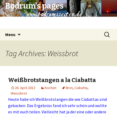
Bodrum's pages
Travel reports and information about
Bodrum and surroundings.
Skip
Search
Menu
to
for:
content
Tag Archives: Weissbrot
Weißbrotstangen a la Ciabatta
26. April 2013
Kochen
Brot
,
Ciabatta
,
Weissbrot
Heute habe ich Weißbrotstangen die wie Ciabattas sind
gebacken. Das Ergebniss fand ich sehr schön und wollte
es mit euch teilen. Vielleicht hat ja der eine oder andere