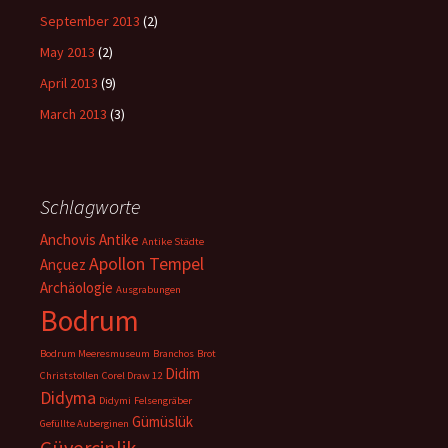
September 2013
(2)
May 2013
(2)
April 2013
(9)
March 2013
(3)
Schlagworte
Anchovis
Antike
Antike Städte
Apollon Tempel
Ançuez
Archäologie
Ausgrabungen
Bodrum
Bodrum Meeresmuseum
Branchos
Brot
Didim
Christstollen
Corel Draw 12
Didyma
Didymi
Felsengräber
Gümüslük
Gefüllte Auberginen