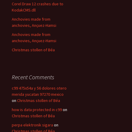
Corel Draw 12 crashes due to
KodakCMS.dll
Anchovies made from
anchovies, Ançuez-Hamsi
Anchovies made from
anchovies, Ançuez-Hamsi
Christmas stollen of Béa
Recent Comments
c99 475x54a y 56 dolores otero
merida yucatan 97270 mexico
on
Christmas stollen of Béa
how is data protected in c99
on
Christmas stollen of Béa
perpa elektronik sigara
on
Christmas stollen of Béa