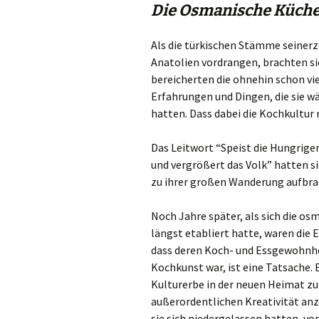
Die Osmanische Küche 
Gümüslük
Als die türkischen Stämme seinerze
Yalikavak
Anatolien vordrangen, brachten sie
bereicherten die ohnehin schon vi
Türkbükü
Erfahrungen und Dingen, die sie 
hatten. Dass dabei die Kochkultur n
Gündogan
Das Leitwort “Speist die Hungrigen
Torba
und vergrößert das Volk” hatten s
zu ihrer großen Wanderung aufbra
Noch Jahre später, als sich die o
längst etabliert hatte, waren die 
dass deren Koch- und Essgewohnh
Kochkunst war, ist eine Tatsache. 
Kulturerbe in der neuen Heimat zu
außerordentlichen Kreativität anz
sie sich niedergelassen hatten, v