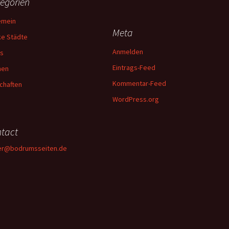
egorien
emein
Meta
ke Städte
Anmelden
s
Eintrags-Feed
hen
Kommentar-Feed
chaften
WordPress.org
tact
er@bodrumsseiten.de