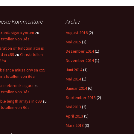
ueste Kommentare
Archiv
tronik sigara yorum
zu
August 2016
(2)
ststollen von Béa
Mai 2015
(2)
aration of function atoi is
Dezember 2014
(1)
id in c99
zu
Christstollen
November 2014
(1)
Béa
Juni 2014
(1)
balance miusa crw sn c99
hriststollen von Béa
Mai 2014
(1)
a elektronik sigara
zu
Januar 2014
(6)
ststollen von Béa
September 2013
(2)
able length arrays in c99
zu
Mai 2013
(2)
ststollen von Béa
April 2013
(9)
März 2013
(3)