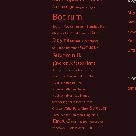
Kat
Archäologie
Ausgrabungen
Allg
Bodrum
Anti
Bodrum Meeresmuseum
Branchos
Brot
Foto
Didim
Christstollen
Corel Draw 12
Didyma
Koc
Didymi
Felsengräber
Gümüslük
Gefüllte Auberginen
Orts
Güvercinlik
güvercinlik fotos
Hamsi
Karniyarik
Katzen
kodakcms.dll
Maritimes Museum
Markt
Medusa
Con
Musikschulen Berlins
tam
Musikschullehrer Berlin
Musikschulverträge
Myndos
Offener Tag der Museen
Orakel
Sardellen
Ortakent-Yahsi
Reiseführer
Soma
Stollen
Tomaten
Turgutreis
Türkbükü
Weihnachten
Weissbrot
Windows 7 Professional 64 Bit