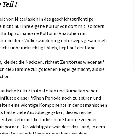
Teil I
Gümüslü
it von Mittelasien in das geschichtsträchtige
Gündoga
 nicht nur ihre eigene Kultur von dort mit, sondern
elfältig vorhandene Kultur in Anatolien mit
Güvercinl
während ihrer Völkerwanderung unterwegs gesammelt
icht unberücksichtigt blieb, liegt auf der Hand.
Hekimkö
, kleidet die Nackten, richtet Zerstörtes wieder auf
Torba
ich die Stämme zur goldenen Regel gemacht, als sie
chen.
Türkbükü
Yalikavak
smanische Kultur in Anatolien und Rumelien schon
Einflüsse dieser frühen Periode noch zu spüren und
Kos
eiten eine wichtige Komponente in der osmanischen
Es hatte viele Anstöße gegeben, dieses reiche
Katzen
 entwickeln und die türkischen Stämme zu einer
uspornen. Das wichtigste war, dass das Land, in dem
S16tg@
on drei Seiten mit Meeren umgeben war, dem