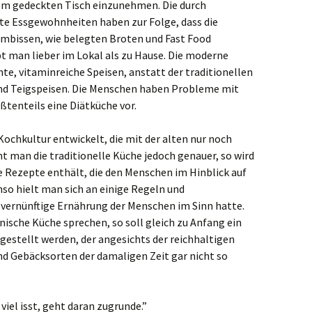
em gedeckten Tisch einzunehmen. Die durch
te Essgewohnheiten haben zur Folge, dass die
mbissen, wie belegten Broten und Fast Food
t man lieber im Lokal als zu Hause. Die moderne
te, vitaminreiche Speisen, anstatt der traditionellen
und Teigspeisen. Die Menschen haben Probleme mit
tenteils eine Diätküche vor.
 Kochkultur entwickelt, die mit der alten nur noch
t man die traditionelle Küche jedoch genauer, so wird
le Rezepte enthält, die den Menschen im Hinblick auf
nso hielt man sich an einige Regeln und
 vernünftige Ernährung der Menschen im Sinn hatte.
ische Küche sprechen, so soll gleich zu Anfang ein
gestellt werden, der angesichts der reichhaltigen
nd Gebäcksorten der damaligen Zeit gar nicht so
viel isst, geht daran zugrunde.”