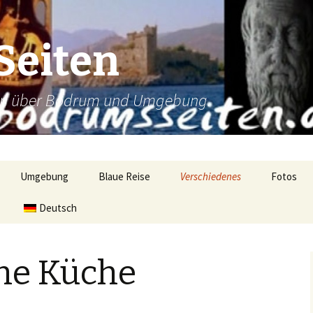
Seiten
nen über Bodrum und Umgebung.
Umgebung
Blaue Reise
Verschiedenes
Fotos
Didyma – das Antike
Güvercinlik
Deutsch
Einkaufen
Antike St
Güllük
Moscheebesuch
Bodrum
he Küche
i
Milas
Türkische Küche
Bodrum 
Karaada
Osmanische Küche
Gölköy