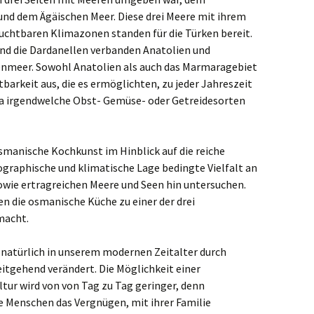
nd dem Ägäischen Meer. Diese drei Meere mit ihrem
33@zX6F
uchtbaren Klimazonen standen für die Türken bereit.
nd die Dardanellen verbanden Anatolien und
nmeer. Sowohl Anatolien als auch das Marmaragebiet
barkeit aus, die es ermöglichten, zu jeder Jahreszeit
ma irgendwelche Obst- Gemüse- oder Getreidesorten
smanische Kochkunst im Hinblick auf die reiche
ographische und klimatische Lage bedingte Vielfalt an
owie ertragreichen Meere und Seen hin untersuchen.
 die osmanische Küche zu einer der drei
macht.
h natürlich in unserem modernen Zeitalter durch
tgehend verändert. Die Möglichkeit einer
ltur wird von von Tag zu Tag geringer, denn
 Menschen das Vergnügen, mit ihrer Familie