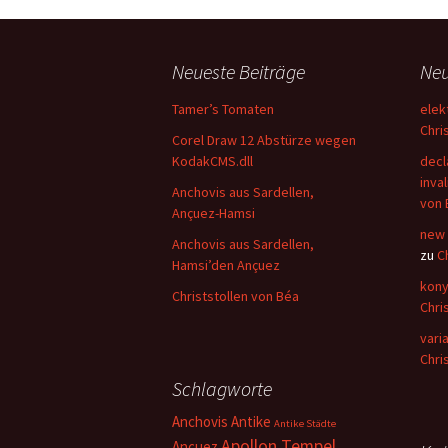
Neueste Beiträge
Ne
Tamer’s Tomaten
elek
Chri
Corel Draw 12 Abstürze wegen
KodakCMS.dll
decl
inval
Anchovis aus Sardellen,
von 
Ançuez-Hamsi
new 
Anchovis aus Sardellen,
zu
C
Hamsi’den Ançuez
kony
Christstollen von Béa
Chri
vari
Chri
Schlagworte
Anchovis
Antike
Antike Städte
Apollon Tempel
Ançuez