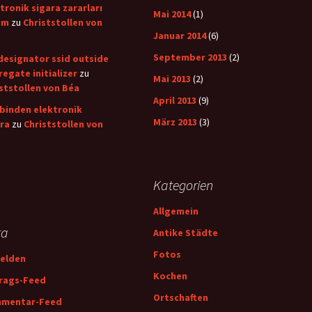
tronik sigara zararları
Mai 2014
(1)
um
zu
Christstollen von
Januar 2014
(6)
September 2013
(2)
designator ssid outside
egate initializer
zu
Mai 2013
(2)
ststollen von Béa
April 2013
(9)
binden elektronik
März 2013
(3)
ra
zu
Christstollen von
Kategorien
Allgemein
ta
Antike Städte
Fotos
elden
Kochen
trags-Feed
Ortschaften
mentar-Feed