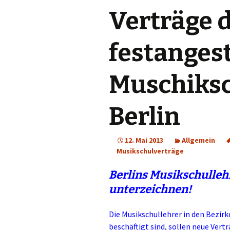
Verträge d
Gümüslük
Yalikavak
festangest
Türkbükü
Muschiksc
Gündogan
Berlin
Torba
12. Mai 2013
Allgemein
Musikschulverträge
Berlins Musikschulleh
unterzeichnen!
Die Musikschullehrer in den Bezirke
beschäftigt sind, sollen neue Ver