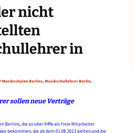
er nicht
G
G
ellten
G
hullehrer in
H
T
T
Musikschulen Berlins
,
Musikschullehrer Berlin
,
Y
rer sollen neue Verträge
K
K
n Berlins, die zu über 94% als freie Mitarbeiter
S
träge bekommen, die ab dem 01.08.2013 gelten und die