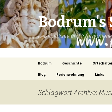
Bodrum's 
Reiseberichte und Informatio
Zum
Bodrum
Geschichte
Ortschafte
Inhalt
springen
Blog
Ferienwohnung
Antike Städte
Gümbet
Links
Bitez
Schlagwort-Archive: Mus
Ortakent-Y
Turgutreis