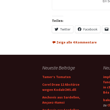
Ein S
Teilen:
Twitter
Facebook
Zeige alle 4 Kommentare
Neueste Beiträge
Ne
Tamer’s Tomaten
impl
func
Corel Draw 12 Abstürze
in c
wegen KodakCMS.dll
Béa
Anchovis aus Sardellen,
bakı
Ançuez-Hamsi
zu
C