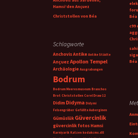
Anchovis aus Sardellen,
elek
Hamsi’den Ançuez
for
Christstollen von Béa
Béa
c99 
aggr
Chri
Schlagworte
sahi
Anchovis
Antike
siga
Antike Städte
Apollon Tempel
Béa
Ançuez
Archäologie
Ausgrabungen
Bodrum
Bodrum Meeresmuseum
Branchos
Brot
Christstollen
Corel Draw 12
Didyma
Me
Didim
Didymi
Felsengräber
Gefüllte Auberginen
Anm
Güvercinlik
Gümüslük
Ein
güvercinlik fotos
Hamsi
Karniyarik
Katzen
kodakcms.dll
Kom