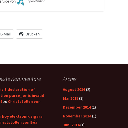
ervice von
E-Mail
Drucken
ueste Kommentare
Archiv
icit declaration of
August 2016
(2)
tion parse_or is invalid
Mai 2015
(2)
99
zu
Christstollen von
Dezember 2014
(1)
November 2014
(1)
rköy elektronik sigara
hriststollen von Béa
Juni 2014
(1)