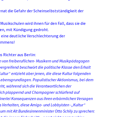
3
Senat die Gefahr der Scheinselbstständigkeit der
usikschulen wird ihnen für den Fall, dass sie die
ben, mit Kündigung gedroht.
 eine deutliche Verschlechterung der
kommens!
 Richter aus Berlin:
n von freiberuflichen- Musikern und Musikpädagogen
rgreifend beschwört die politische Klasse den Erhalt
ultur“ entzieht aber jenen, die diese Kultur folgenden
 Lebensgrundlagen. Populistischer Aktionismus, bei dem
ht, während sich die Verantwortlichen der
ich plappernd und Champagner schlürfend auf
erlei Konsequenzen aus ihren erbärmlichen Versagen
s Verhalten, diese Amigo- und Lobbyisten -„Kultur“
um mit Alt Bundesinnenminister Otto Schily zu sprechen: