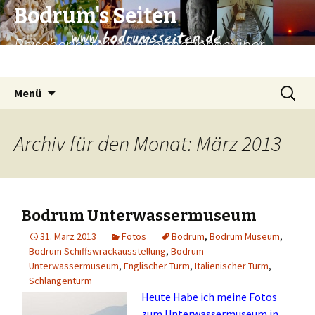
Bodrum's Seiten
Reiseberichte und Informationen über
Bodrum und Umgebung.
Zum
Suchen
Menü
Inhalt
nach:
springen
Archiv für den Monat: März 2013
Bodrum Unterwassermuseum
31. März 2013
Fotos
Bodrum
,
Bodrum Museum
,
Bodrum Schiffswrackausstellung
,
Bodrum
Unterwassermuseum
,
Englischer Turm
,
Italienischer Turm
,
Schlangenturm
Heute Habe ich meine Fotos
zum
Unterwassermuseum
in