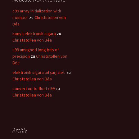
c99 array initialization with
member
zu
Christstollen von
Béa
konya elektronik sigara
zu
Christstollen von Béa
c99 unsigned long bits of
precision
zu
Christstollen von
Béa
elektronik sigara pil şarj aleti
zu
Christstollen von Béa
convert int to float c99
zu
Christstollen von Béa
Archiv