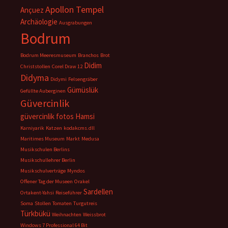
Apollon Tempel
Ançuez
Archäologie
Ausgrabungen
Bodrum
Bodrum Meeresmuseum
Branchos
Brot
Didim
Christstollen
Corel Draw 12
Didyma
Didymi
Felsengräber
Gümüslük
Gefüllte Auberginen
Güvercinlik
güvercinlik fotos
Hamsi
Karniyarik
Katzen
kodakcms.dll
Maritimes Museum
Markt
Medusa
Musikschulen Berlins
Musikschullehrer Berlin
Musikschulverträge
Myndos
Offener Tag der Museen
Orakel
Sardellen
Ortakent-Yahsi
Reiseführer
Soma
Stollen
Tomaten
Turgutreis
Türkbükü
Weihnachten
Weissbrot
Windows 7 Professional 64 Bit