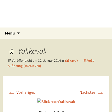
Bodrum's Seiten
Reiseberichte und Informationen über
Bodrum und Umgebung.
Zum
Suchen
Menü
Inhalt
nach:
springen
Yalikavak
Veröffentlicht am
12. Januar 2014
in
Yalikavak
Volle
Auflösung (1024 × 768)
←
→
Vorheriges
Nächstes