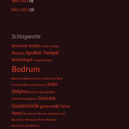
April 2013
(9)
März 2013
(3)
Schlagworte
Anchovis
Antike
Antike Städte
Apollon Tempel
Ançuez
Archäologie
Ausgrabungen
Bodrum
Bodrum Meeresmuseum
Branchos
Brot
Didim
Christstollen
Corel Draw 12
Didyma
Didymi
Felsengräber
Gümüslük
Gefüllte Auberginen
Güvercinlik
güvercinlik fotos
Hamsi
Karniyarik
Katzen
kodakcms.dll
Maritimes Museum
Markt
Medusa
Musikschulen Berlins