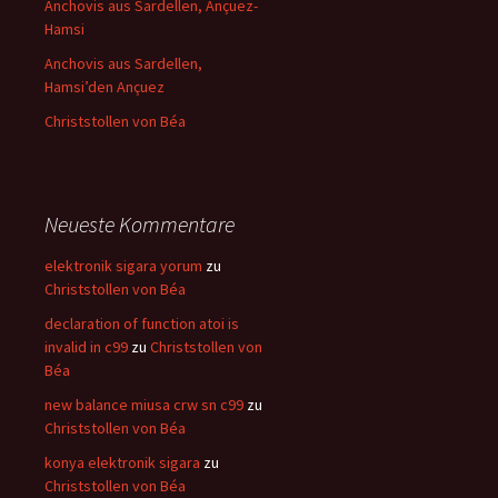
Anchovis aus Sardellen, Ançuez-
Hamsi
Anchovis aus Sardellen,
Hamsi’den Ançuez
Christstollen von Béa
Neueste Kommentare
elektronik sigara yorum
zu
Christstollen von Béa
declaration of function atoi is
invalid in c99
zu
Christstollen von
Béa
new balance miusa crw sn c99
zu
Christstollen von Béa
konya elektronik sigara
zu
Christstollen von Béa