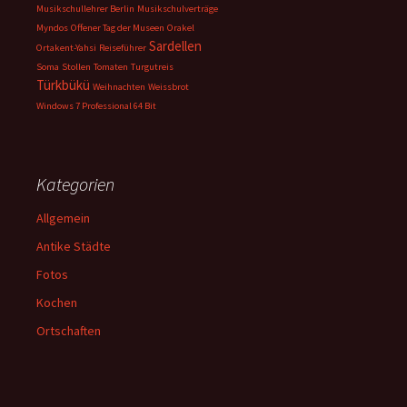
Musikschullehrer Berlin
Musikschulverträge
Myndos
Offener Tag der Museen
Orakel
Sardellen
Ortakent-Yahsi
Reiseführer
Soma
Stollen
Tomaten
Turgutreis
Türkbükü
Weihnachten
Weissbrot
Windows 7 Professional 64 Bit
Kategorien
Allgemein
Antike Städte
Fotos
Kochen
Ortschaften