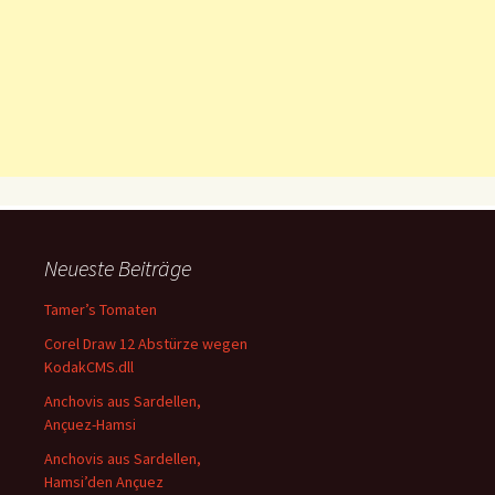
Neueste Beiträge
Tamer’s Tomaten
Corel Draw 12 Abstürze wegen
KodakCMS.dll
Anchovis aus Sardellen,
Ançuez-Hamsi
Anchovis aus Sardellen,
Hamsi’den Ançuez