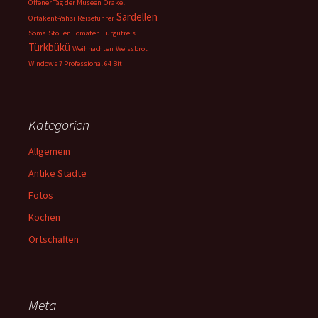
Offener Tag der Museen
Orakel
Sardellen
Ortakent-Yahsi
Reiseführer
Soma
Stollen
Tomaten
Turgutreis
Türkbükü
Weihnachten
Weissbrot
Windows 7 Professional 64 Bit
Kategorien
Allgemein
Antike Städte
Fotos
Kochen
Ortschaften
Meta