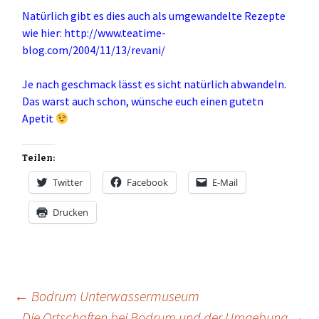
Natürlich gibt es dies auch als umgewandelte Rezepte
wie hier:
http://www.teatime-
blog.com/2004/11/13/revani/
Je nach geschmack lässt es sicht natürlich abwandeln.
Das warst auch schon, wünsche euch einen gutetn
Apetit
Teilen:
Twitter
Facebook
E-Mail
Drucken
Beitrags-
←
Bodrum Unterwassermuseum
Die Ortschaften bei Bodrum und der Umgebung
→