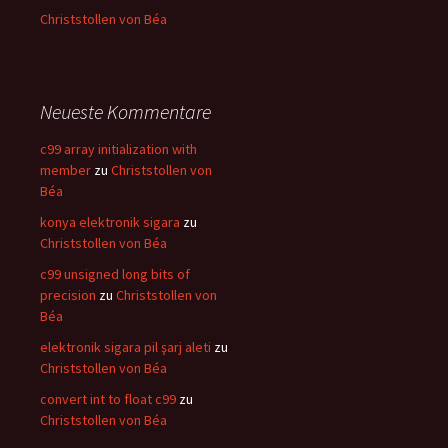
Christstollen von Béa
Neueste Kommentare
c99 array initialization with
member
zu
Christstollen von
Béa
konya elektronik sigara
zu
Christstollen von Béa
c99 unsigned long bits of
precision
zu
Christstollen von
Béa
elektronik sigara pil şarj aleti
zu
Christstollen von Béa
convert int to float c99
zu
Christstollen von Béa