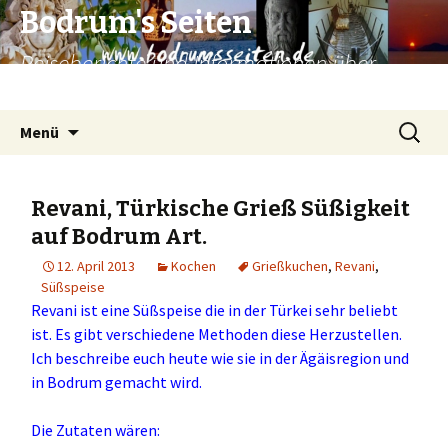
Bodrum's Seiten
Reiseberichte und Informationen über
Bodrum und Umgebung.
Zum
Suchen
Menü
Inhalt
nach:
springen
Revani, Türkische Grieß Süßigkeit
auf Bodrum Art.
12. April 2013
Kochen
Grießkuchen
,
Revani
,
Süßspeise
Revani ist eine Süßspeise die in der Türkei sehr beliebt
ist. Es gibt verschiedene Methoden diese Herzustellen.
Ich beschreibe euch heute wie sie in der Ägäisregion und
in Bodrum gemacht wird.
Die Zutaten wären: