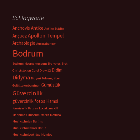
Schlagworte
Anchovis
Antike
Antike Städte
Apollon Tempel
Ançuez
Archäologie
Ausgrabungen
Bodrum
Bodrum Meeresmuseum
Branchos
Brot
Didim
Christstollen
Corel Draw 12
Didyma
Didymi
Felsengräber
Gümüslük
Gefüllte Auberginen
Güvercinlik
güvercinlik fotos
Hamsi
Karniyarik
Katzen
kodakcms.dll
Maritimes Museum
Markt
Medusa
Musikschulen Berlins
Musikschullehrer Berlin
Musikschulverträge
Myndos