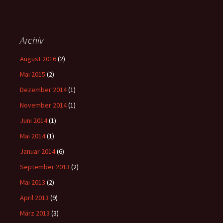
Archiv
August 2016
(2)
Mai 2015
(2)
Dezember 2014
(1)
November 2014
(1)
Juni 2014
(1)
Mai 2014
(1)
Januar 2014
(6)
September 2013
(2)
Mai 2013
(2)
April 2013
(9)
März 2013
(3)