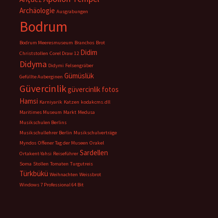
Archäologie
Ausgrabungen
Bodrum
Bodrum Meeresmuseum
Branchos
Brot
Didim
Christstollen
Corel Draw 12
Didyma
Didymi
Felsengräber
Gümüslük
Gefüllte Auberginen
Güvercinlik
güvercinlik fotos
Hamsi
Karniyarik
Katzen
kodakcms.dll
Maritimes Museum
Markt
Medusa
Musikschulen Berlins
Musikschullehrer Berlin
Musikschulverträge
Myndos
Offener Tag der Museen
Orakel
Sardellen
Ortakent-Yahsi
Reiseführer
Soma
Stollen
Tomaten
Turgutreis
Türkbükü
Weihnachten
Weissbrot
Windows 7 Professional 64 Bit