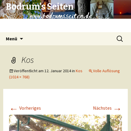
Bodrum's Seiten
Reiseberichte und Informationen über
Bodrum und Umgebung.
Zum
Suchen
Menü
Inhalt
nach:
springen
Kos
Veröffentlicht am
12. Januar 2014
in
Kos
Volle Auflösung
(1024 × 768)
←
→
Vorheriges
Nächstes