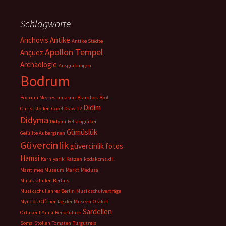
Schlagworte
Anchovis
Antike
Antike Städte
Apollon Tempel
Ançuez
Archäologie
Ausgrabungen
Bodrum
Bodrum Meeresmuseum
Branchos
Brot
Didim
Christstollen
Corel Draw 12
Didyma
Didymi
Felsengräber
Gümüslük
Gefüllte Auberginen
Güvercinlik
güvercinlik fotos
Hamsi
Karniyarik
Katzen
kodakcms.dll
Maritimes Museum
Markt
Medusa
Musikschulen Berlins
Musikschullehrer Berlin
Musikschulverträge
Myndos
Offener Tag der Museen
Orakel
Sardellen
Ortakent-Yahsi
Reiseführer
Soma
Stollen
Tomaten
Turgutreis