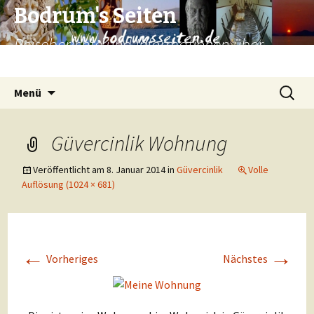
Bodrum's Seiten
Reiseberichte und Informationen über
Bodrum und Umgebung.
Zum
Suchen
Menü
Inhalt
nach:
springen
Güvercinlik Wohnung
Veröffentlicht am
8. Januar 2014
in
Güvercinlik
Volle
Auflösung (1024 × 681)
←
→
Vorheriges
Nächstes