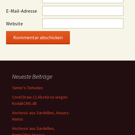
E-Mail-Adresse
Website
Neueste Beiträge
Tamer’s Tomaten
Corel Draw 12 Abstürze wegen
KodakCMS.dll
Anchovis aus Sardellen, Ançuez-
Hamsi
Anchovis aus Sardellen,
Hamsi’den Ançuez