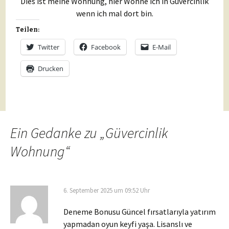
Dies ist meine Wohnung, hier Wohne ich in Güvercinlik
wenn ich mal dort bin.
Teilen:
Twitter
Facebook
E-Mail
Drucken
Ein Gedanke zu „
Güvercinlik
Wohnung
“
6. September 2025 um 09:52 Uhr
Deneme Bonusu Güncel fırsatlarıyla yatırım
yapmadan oyun keyfi yaşa. Lisanslı ve