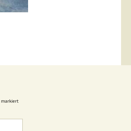
FopQ
markiert