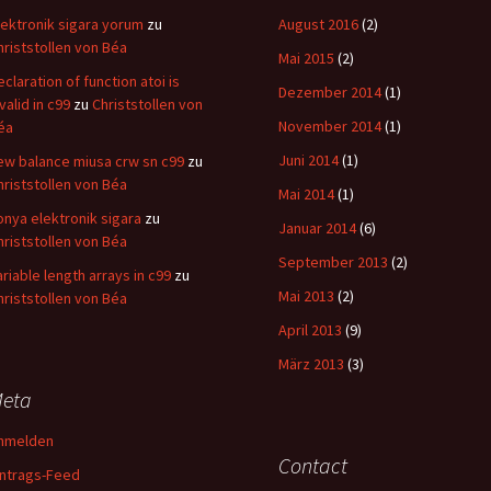
lektronik sigara yorum
zu
August 2016
(2)
hriststollen von Béa
Mai 2015
(2)
eclaration of function atoi is
Dezember 2014
(1)
valid in c99
zu
Christstollen von
November 2014
(1)
éa
Juni 2014
(1)
ew balance miusa crw sn c99
zu
hriststollen von Béa
Mai 2014
(1)
onya elektronik sigara
zu
Januar 2014
(6)
hriststollen von Béa
September 2013
(2)
ariable length arrays in c99
zu
Mai 2013
(2)
hriststollen von Béa
April 2013
(9)
März 2013
(3)
eta
nmelden
Contact
intrags-Feed