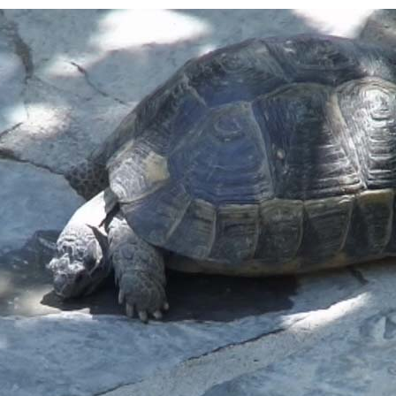
Gümüslü
Gündog
Güvercin
Hekimkö
Torba
Türkbük
Yalikavak
Kos
Katzen
S16tg@