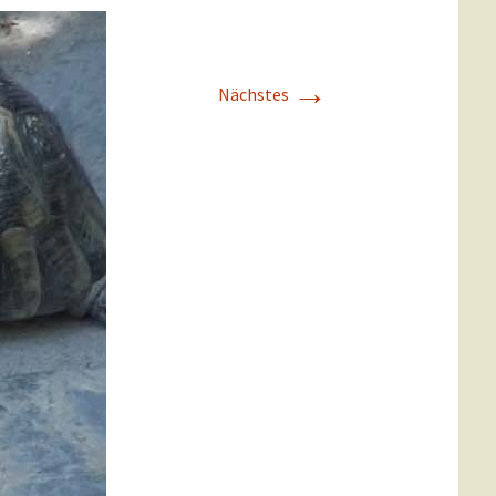
k-Myndos
Geräte und Zutaten
Osmanische Gerichte
→
an
Besondere Gerichte
Ess u. Trinkkultur
Nächstes
lik
Wintervorbereitung
Die Palastküche
y
Tischsitten
Geschirr u. Besteck
ü
UW