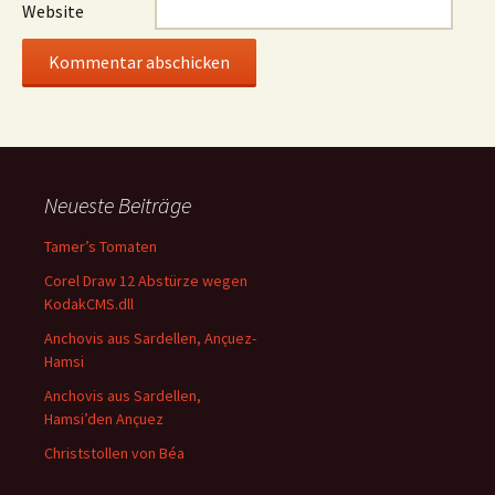
Website
Neueste Beiträge
Tamer’s Tomaten
Corel Draw 12 Abstürze wegen
KodakCMS.dll
Anchovis aus Sardellen, Ançuez-
Hamsi
Anchovis aus Sardellen,
Hamsi’den Ançuez
Christstollen von Béa