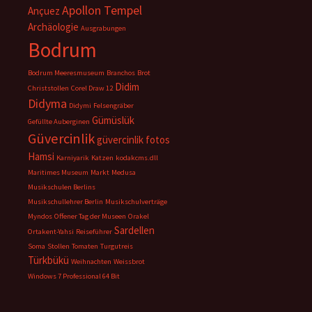
Apollon Tempel
Ançuez
Archäologie
Ausgrabungen
Bodrum
Bodrum Meeresmuseum
Branchos
Brot
Didim
Christstollen
Corel Draw 12
Didyma
Didymi
Felsengräber
Gümüslük
Gefüllte Auberginen
Güvercinlik
güvercinlik fotos
Hamsi
Karniyarik
Katzen
kodakcms.dll
Maritimes Museum
Markt
Medusa
Musikschulen Berlins
Musikschullehrer Berlin
Musikschulverträge
Myndos
Offener Tag der Museen
Orakel
Sardellen
Ortakent-Yahsi
Reiseführer
Soma
Stollen
Tomaten
Turgutreis
Türkbükü
Weihnachten
Weissbrot
Windows 7 Professional 64 Bit