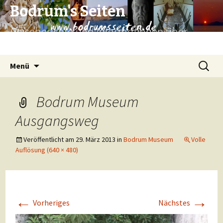
Bodrum's Seiten
Reiseberichte und Informationen über
Bodrum und Umgebung.
Zum
Suchen
Menü
Inhalt
nach:
springen
Bodrum Museum
Ausgangsweg
Veröffentlicht am
29. März 2013
in
Bodrum Museum
Volle
Auflösung (640 × 480)
←
→
Vorheriges
Nächstes