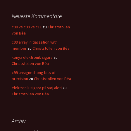
Neueste Kommentare
c90 vs c99 vs c11
zu
Christstollen
von Béa
c99 array initialization with
member
zu
Christstollen von Béa
konya elektronik sigara
zu
Christstollen von Béa
c99 unsigned long bits of
precision
zu
Christstollen von Béa
elektronik sigara pil şarj aleti
zu
Christstollen von Béa
Archiv