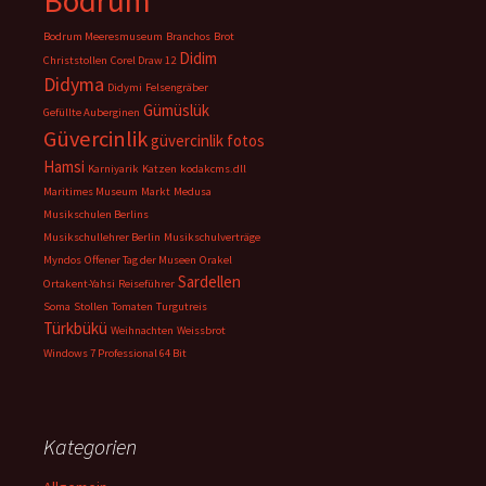
Bodrum
Bodrum Meeresmuseum
Branchos
Brot
Didim
Christstollen
Corel Draw 12
Didyma
Didymi
Felsengräber
Gümüslük
Gefüllte Auberginen
Güvercinlik
güvercinlik fotos
Hamsi
Karniyarik
Katzen
kodakcms.dll
Maritimes Museum
Markt
Medusa
Musikschulen Berlins
Musikschullehrer Berlin
Musikschulverträge
Myndos
Offener Tag der Museen
Orakel
Sardellen
Ortakent-Yahsi
Reiseführer
Soma
Stollen
Tomaten
Turgutreis
Türkbükü
Weihnachten
Weissbrot
Windows 7 Professional 64 Bit
Kategorien