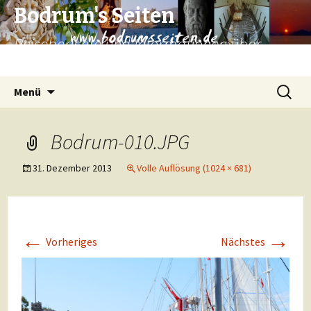
Bodrum's Seiten
Reiseberichte und Informationen über
Bodrum und Umgebung.
Zum
Suchen
Menü
Inhalt
nach:
springen
Bodrum-010.JPG
31. Dezember 2013
Volle Auflösung (1024 × 681)
←
→
Vorheriges
Nächstes