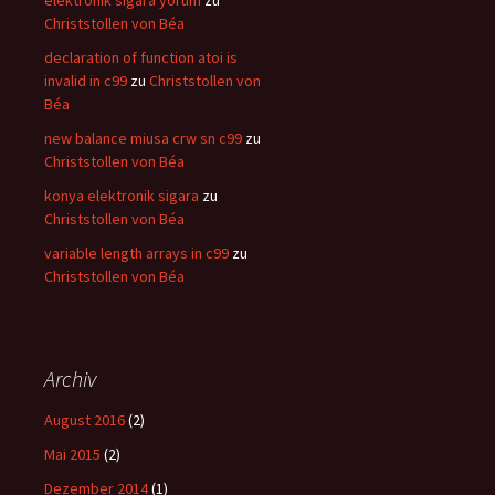
elektronik sigara yorum
zu
Christstollen von Béa
declaration of function atoi is
invalid in c99
zu
Christstollen von
Béa
new balance miusa crw sn c99
zu
Christstollen von Béa
konya elektronik sigara
zu
Christstollen von Béa
variable length arrays in c99
zu
Christstollen von Béa
Archiv
August 2016
(2)
Mai 2015
(2)
Dezember 2014
(1)