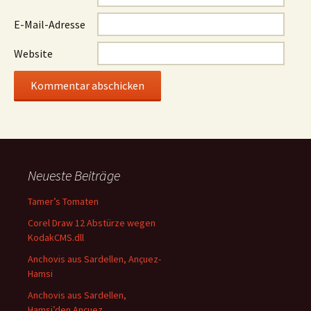
E-Mail-Adresse
Website
Neueste Beiträge
Tamer’s Tomaten
Corel Draw 12 Abstürze wegen
KodakCMS.dll
Anchovis aus Sardellen, Ançuez-
Hamsi
Anchovis aus Sardellen,
Hamsi’den Ançuez