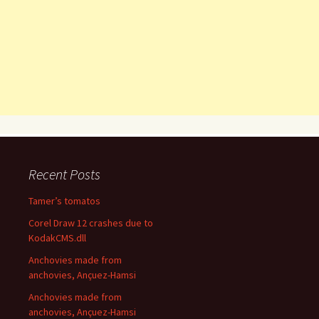
Recent Posts
Tamer’s tomatos
Corel Draw 12 crashes due to
KodakCMS.dll
Anchovies made from
anchovies, Ançuez-Hamsi
Anchovies made from
anchovies, Ançuez-Hamsi