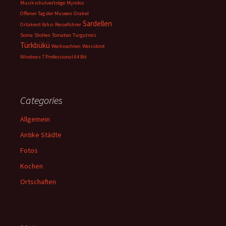
Musikschulverträge
Myndos
Offener Tag der Museen
Orakel
Sardellen
Ortakent-Yahsi
Reiseführer
Soma
Stollen
Tomaten
Turgutreis
Türkbükü
Weihnachten
Weissbrot
Windows 7 Professional 64 Bit
Categories
Allgemein
Antike Städte
Fotos
Kochen
Ortschaften