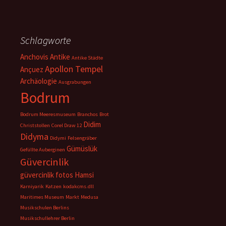
Schlagworte
Anchovis
Antike
Antike Städte
Apollon Tempel
Ançuez
Archäologie
Ausgrabungen
Bodrum
Bodrum Meeresmuseum
Branchos
Brot
Didim
Christstollen
Corel Draw 12
Didyma
Didymi
Felsengräber
Gümüslük
Gefüllte Auberginen
Güvercinlik
güvercinlik fotos
Hamsi
Karniyarik
Katzen
kodakcms.dll
Maritimes Museum
Markt
Medusa
Musikschulen Berlins
Musikschullehrer Berlin