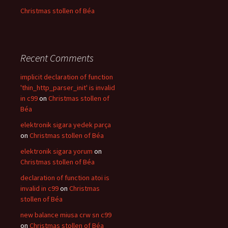
Christmas stollen of Béa
Recent Comments
implicit declaration of function
'thin_http_parser_init' is invalid
in c99
on
Christmas stollen of
Béa
elektronik sigara yedek parça
on
Christmas stollen of Béa
elektronik sigara yorum
on
Christmas stollen of Béa
declaration of function atoi is
invalid in c99
on
Christmas
stollen of Béa
new balance miusa crw sn c99
on
Christmas stollen of Béa