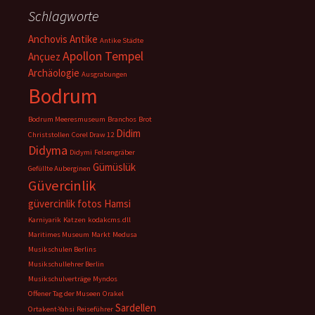
Schlagworte
Anchovis
Antike
Antike Städte
Apollon Tempel
Ançuez
Archäologie
Ausgrabungen
Bodrum
Bodrum Meeresmuseum
Branchos
Brot
Didim
Christstollen
Corel Draw 12
Didyma
Didymi
Felsengräber
Gümüslük
Gefüllte Auberginen
Güvercinlik
güvercinlik fotos
Hamsi
Karniyarik
Katzen
kodakcms.dll
Maritimes Museum
Markt
Medusa
Musikschulen Berlins
Musikschullehrer Berlin
Musikschulverträge
Myndos
Offener Tag der Museen
Orakel
Sardellen
Ortakent-Yahsi
Reiseführer