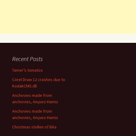
Recent Posts
Tamer’s tomatos
Corel Draw 12 crashes due to
KodakCMS.dll
Anchovies made from
anchovies, Ançuez-Hamsi
Anchovies made from
anchovies, Ançuez-Hamsi
Christmas stollen of Béa